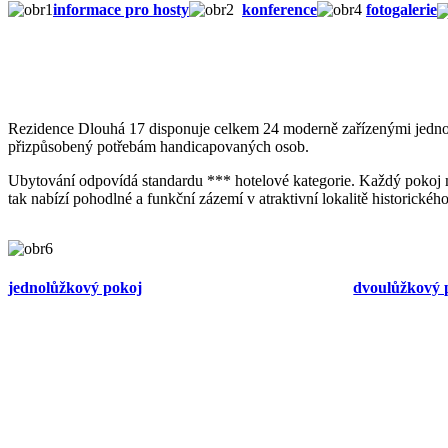
informace pro hosty
konference
fotogalerie
Rezidence Dlouhá 17 disponuje celkem 24 moderně zařízenými jednol
přizpůsobený potřebám handicapovaných osob.
Ubytování odpovídá standardu *** hotelové kategorie. Každý pokoj má 
tak nabízí pohodlné a funkční zázemí v atraktivní lokalitě historickéh
jednolůžkový pokoj
dvoulůžkový 