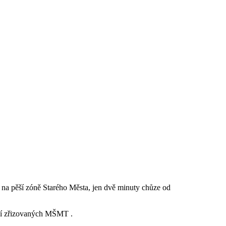
 na pěší zóně Starého Města, jen dvě minuty chůze od
ací zřizovaných MŠMT .